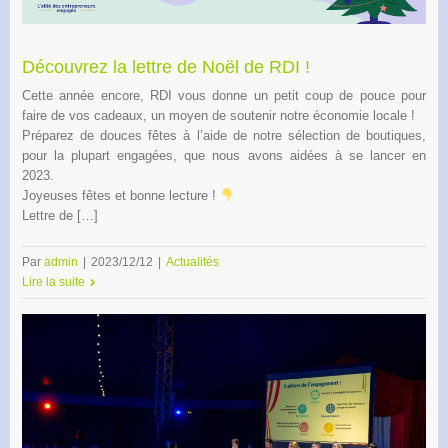
Découvrez la lettre de Noël de RDI !
Cette année encore, RDI vous donne un petit coup de pouce pour
faire de vos cadeaux, un moyen de soutenir notre économie locale !
Préparez de douces fêtes à l’aide de notre sélection de boutiques,
pour la plupart engagées, que nous avons aidées à se lancer en
2023.
Joyeuses fêtes et bonne lecture !
Lettre de […]
Par
admin
|
2023/12/12
|
Actualités
Lire la suite