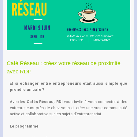
Café Réseau : créez votre réseau de proximité
avec RDI!
Et
si échanger entre entrepreneurs était aussi simple que
prendre un café ?
Avec les
Cafés Réseau, RDI
vous invite à vous connecter à des
entrepreneurs près de chez vous et créer une vraie communauté
active et collaborative sur les sujets d’entreprenariat.
Le programme