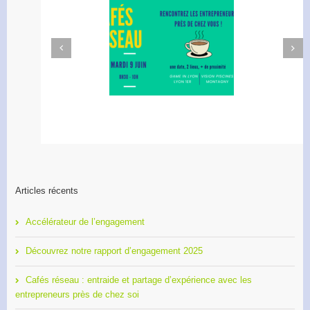
Next
Previous
afé Réseau : créez votre
Apéro Réseau des
réseau de proximité avec
entrepreneurs
RDI!
Articles récents
Accélérateur de l’engagement
Découvrez notre rapport d’engagement 2025
Cafés réseau : entraide et partage d’expérience avec les
entrepreneurs près de chez soi