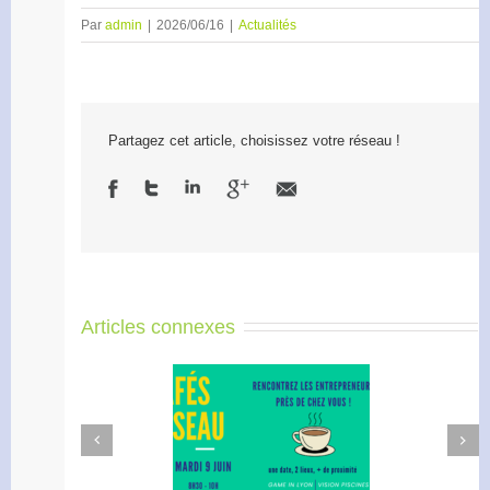
Par
admin
|
2026/06/16
|
Actualités
Partagez cet article, choisissez votre réseau !
Articles connexes
Next
Previous
afé Réseau : créez votre
Apéro Réseau des
réseau de proximité avec
entrepreneurs
RDI!