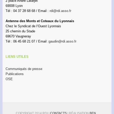
2 place André Latarjet
69008 Lyon
Tél : 04 37 28 68 68 / Email :
rdi@rdi.asso.fr
Antenne des Monts et Coteaux du Lyonnais
Chez le Syndicat de l’Ouest Lyonnais
25 chemin du Stade
69670 Vaugneray
Tél : 06 45 68 21 07 / Email :
gaudin@rdi.asso.fr
LIENS UTILES
Communiqués de presse
Publications
OSE
COPYRIGHT 2014 RDI |
CONTACTS
| RÉALISATION
BEN