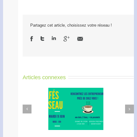
Partagez cet article, choisissez votre réseau !
Articles connexes
Next
Previous
afé Réseau : créez votre
Apéro Réseau des
réseau de proximité avec
entrepreneurs
RDI!