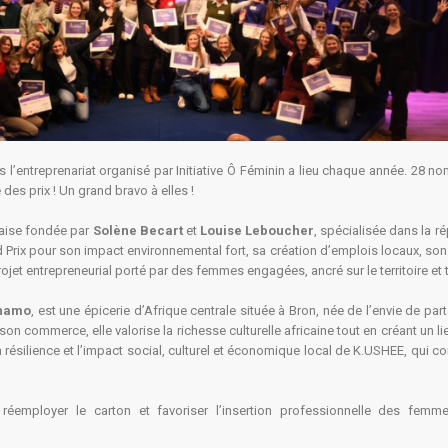
entreprenariat organisé par Initiative Ô Féminin a lieu chaque année. 28 nomi
s prix ! Un grand bravo à elles !
naise fondée par
Solène Becart
et
Louise Leboucher
, spécialisée dans la 
 Prix pour son impact environnemental fort, sa création d’emplois locaux, son
projet entrepreneurial porté par des femmes engagées, ancré sur le territoire et
hamo
, est une épicerie d’Afrique centrale située à Bron, née de l’envie de p
n commerce, elle valorise la richesse culturelle africaine tout en créant un li
a résilience et l’impact social, culturel et économique local de K.USHEE, qui co
 réemployer le carton et favoriser l’insertion professionnelle des femm