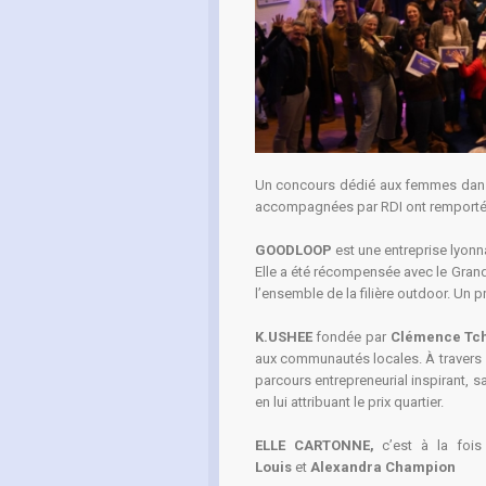
Un concours dédié aux femmes dans l’
accompagnées par RDI ont remporté de
GOODLOOP
est une entreprise lyon
Elle a été récompensée avec le Grand
l’ensemble de la filière outdoor. Un 
K.USHEE
fondée par
Clémence
Tc
aux communautés locales. À travers so
parcours entrepreneurial inspirant, s
en lui attribuant le prix quartier.
ELLE CARTONNE
,
c’est à la fois
Louis
et
Alexandra Champion