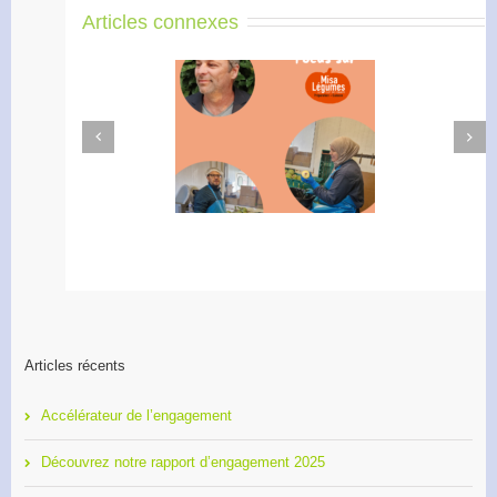
Articles connexes
Next
Previous
Didier Amiel, entrepreneur
Formation 2O26, les
chez Misa Légumes
inscriptions sont ouvertes !
Articles récents
Accélérateur de l’engagement
Découvrez notre rapport d’engagement 2025