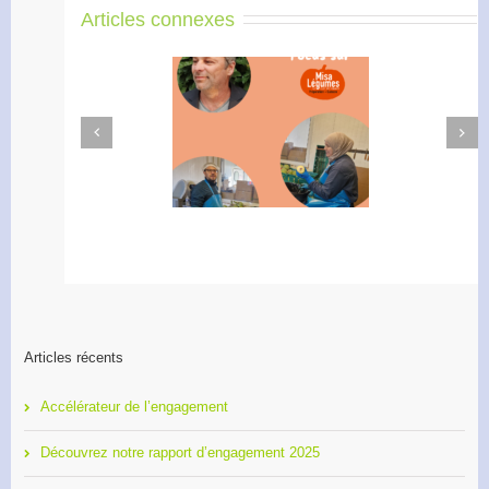
Articles connexes
Next
Previous
Didier Amiel, entrepreneur
Formation 2O26, les
chez Misa Légumes
inscriptions sont ouvertes !
Articles récents
Accélérateur de l’engagement
Découvrez notre rapport d’engagement 2025