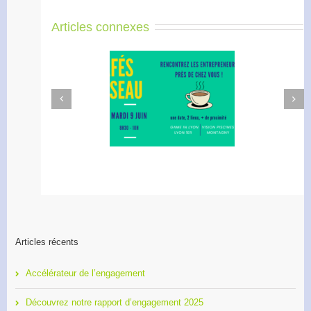
Articles connexes
Next
Previous
afé Réseau : créez votre
Apéro Réseau des
réseau de proximité avec
entrepreneurs
RDI!
Articles récents
Accélérateur de l’engagement
Découvrez notre rapport d’engagement 2025