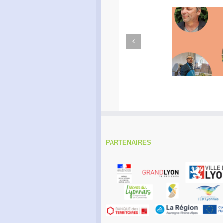
Previous
Didier Amiel, entrepreneur
Form
chez Misa Légumes
inscript
PARTENAIRES