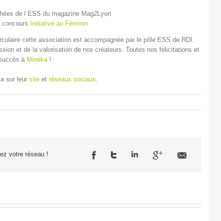
rophées de l ESS du magazine Mag2Lyon
du concours
Initiative au Féminin
culaire cette association est accompagnée par le pôle ESS de RDI.
ion et de la valorisation de nos créateurs. Toutes nos félicitations et
 succès à
Minéka
!
ka sur leur
site
et
réseaux sociaux
.
sez votre réseau !