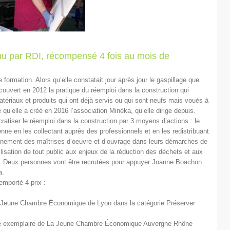
nu par RDI, récompensé 4 fois au mois de
ormation. Alors qu’elle constatait jour après jour le gaspillage que
écouvert en 2012 la pratique du réemploi dans la construction qui
tériaux et produits qui ont déjà servis ou qui sont neufs mais voués à
 qu’elle a créé en 2016 l’association Minéka, qu’elle dirige depuis.
ratiser le réemploi dans la construction par 3 moyens d’actions : le
ne en les collectant auprès des professionnels et en les redistribuant
agnement des maîtrises d’oeuvre et d’ouvrage dans leurs démarches de
ilisation de tout public aux enjeux de la réduction des déchets et aux
 Deux personnes vont être recrutées pour appuyer Joanne Boachon
a.
mporté 4 prix :
 Jeune Chambre Économique de Lyon dans la catégorie Préserver
rise exemplaire de La Jeune Chambre Économique Auvergne Rhône