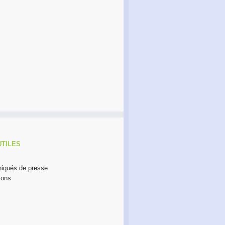
#DécembreEngagé –
Témoignage Jean-Philippe
découvrez les initiatives qui
Cagne – Un nouveau
transforment la société
président pour RDI
UTILES
qués de presse
ions