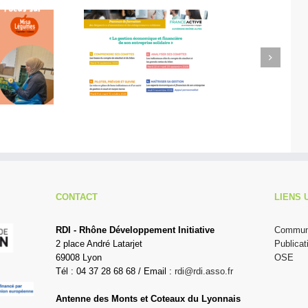
Next
ation 2O26, les
Le rapport d’engagement
ions sont ouvertes !
2024-2025 est disponible !
CONTACT
LIENS 
RDI - Rhône Développement Initiative
Communi
2 place André Latarjet
Publicat
69008 Lyon
OSE
Tél : 04 37 28 68 68 / Email :
rdi@rdi.asso.fr
Antenne des Monts et Coteaux du Lyonnais