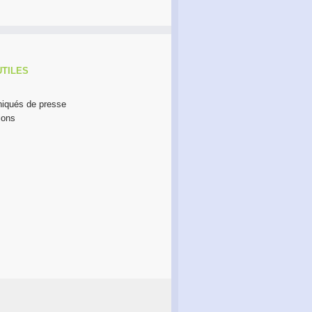
UTILES
qués de presse
ions