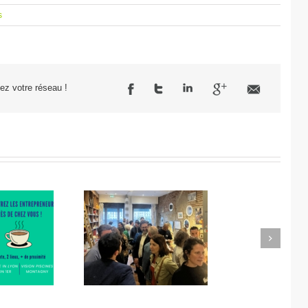
s
sez votre réseau !
Next
ro Réseau des
Matinale de l’innovation
ntrepreneurs
chez Fricots