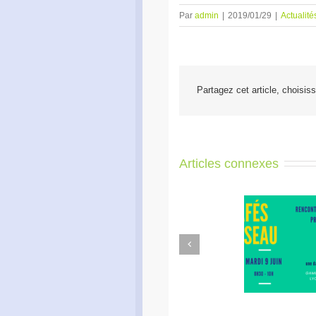
Par
admin
|
2019/01/29
|
Actualité
Partagez cet article, choisis
Articles connexes
Previous
Café Réseau : créez votre
Apé
réseau de proximité avec
e
RDI!