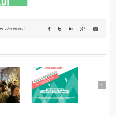
sez votre réseau !
Next
célérateur de
Didier Amiel, entrepreneur
l’engagement
chez Misa Légumes