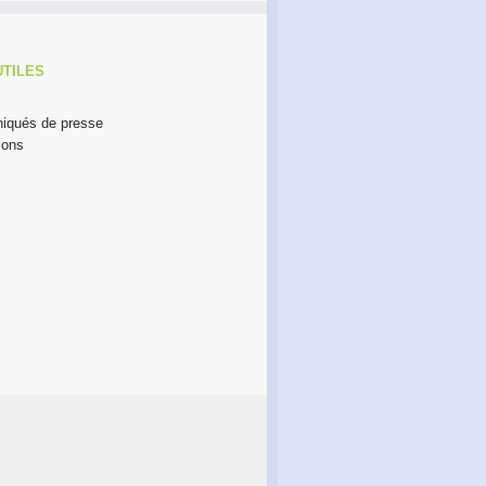
UTILES
qués de presse
ions