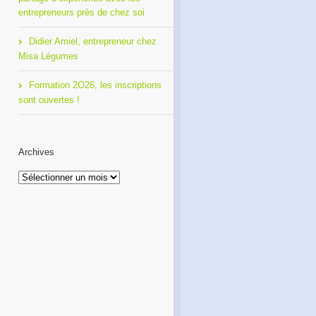
entrepreneurs près de chez soi
Didier Amiel, entrepreneur chez
Misa Légumes
Formation 2O26, les inscriptions
sont ouvertes !
Archives
#DécembreEngagé –
Témoignage Jean-Philippe
découvrez les initiatives qui
Cagne – Un nouveau
transforment la société
président pour RDI