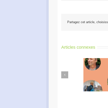
Partagez cet article, choisis
Articles connexes
Previous
Didier Amiel, entrepreneur
Form
chez Misa Légumes
inscript