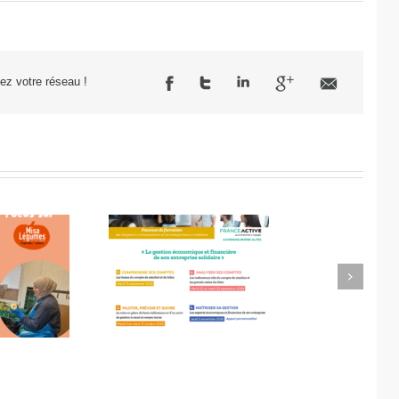
sez votre réseau !
Next
ation 2O26, les
Le rapport d’engagement
ions sont ouvertes !
2024-2025 est disponible !