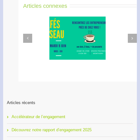
Articles connexes
Next
Previous
afé Réseau : créez votre
Apéro Réseau des
réseau de proximité avec
entrepreneurs
RDI!
Articles récents
Accélérateur de l’engagement
Découvrez notre rapport d’engagement 2025