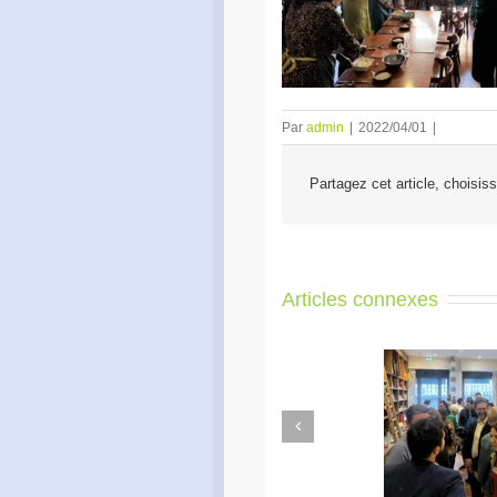
Par
admin
|
2022/04/01
|
Partagez cet article, choisis
Articles connexes
Previous
Apéro Réseau des
Ac
entrepreneurs