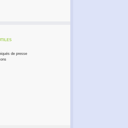
UTILES
qués de presse
ions