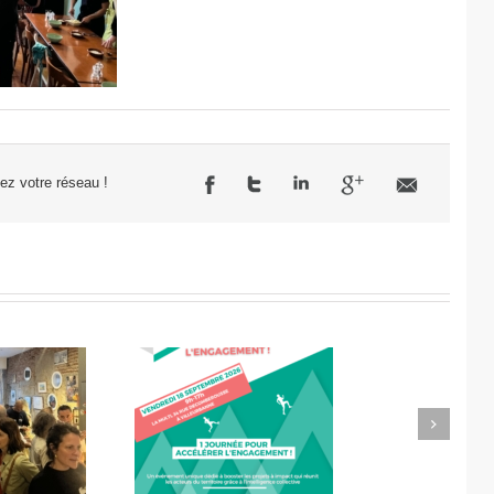
sez votre réseau !
Next
célérateur de
Didier Amiel, entrepreneur
l’engagement
chez Misa Légumes