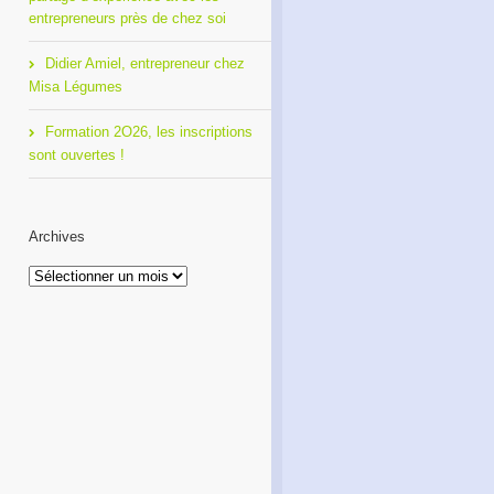
entrepreneurs près de chez soi
Didier Amiel, entrepreneur chez
Misa Légumes
Formation 2O26, les inscriptions
sont ouvertes !
Archives
Archives
Café Réseau : créez votre
Formation 2O26, les
réseau de proximité avec
inscriptions sont ouvertes !
RDI!