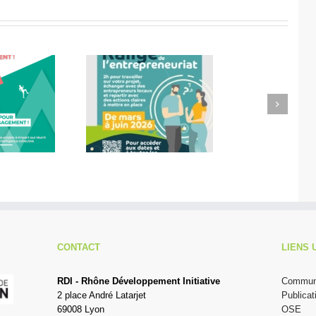
Next
Pour Noël, faites vos
de l’entrepreneuriat
cadeaux avec les
s Monts du Lyonnais
entrepreneurs RDI !
CONTACT
LIENS 
RDI - Rhône Développement Initiative
Communi
2 place André Latarjet
Publicat
69008 Lyon
OSE