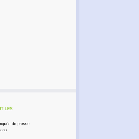
UTILES
qués de presse
ions