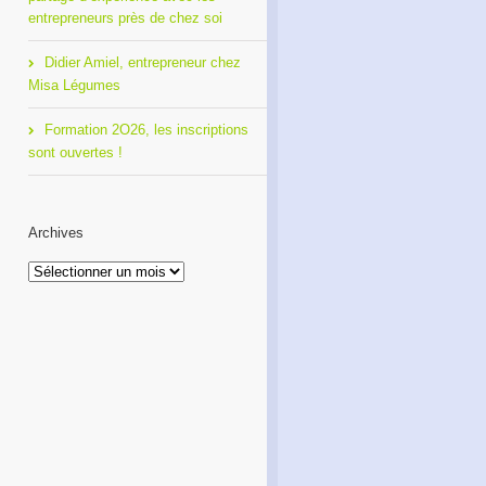
entrepreneurs près de chez soi
Didier Amiel, entrepreneur chez
Misa Légumes
Formation 2O26, les inscriptions
sont ouvertes !
Archives
Archives
Café Réseau : créez votre
Formation 2O26, les
réseau de proximité avec
inscriptions sont ouvertes !
RDI!