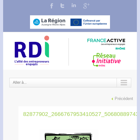
Aller à...
Précédent
82877902_2666767953410527_50680889743