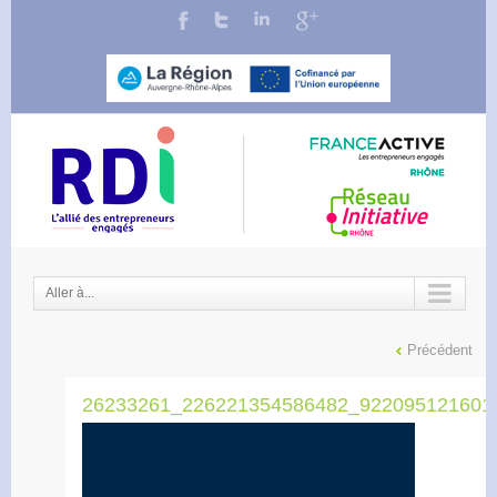
Aller à...
Précédent
26233261_226221354586482_922095121601