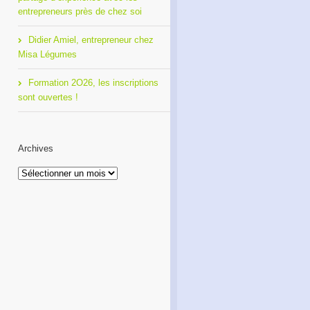
entrepreneurs près de chez soi
Didier Amiel, entrepreneur chez
Misa Légumes
Formation 2O26, les inscriptions
sont ouvertes !
Archives
Archives
Café Réseau : créez votre
Formation 2O26, les
réseau de proximité avec
inscriptions sont ouvertes !
RDI!