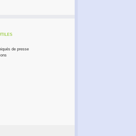
UTILES
qués de presse
ions