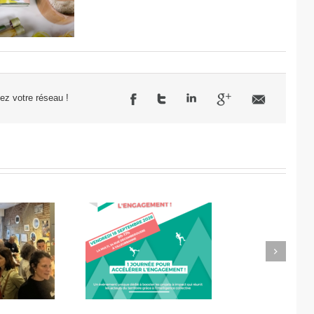
sez votre réseau !
Next
célérateur de
Didier Amiel, entrepreneur
l’engagement
chez Misa Légumes