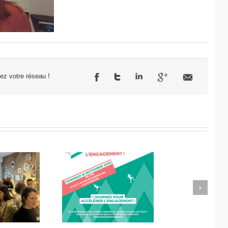
sez votre réseau !
Next
célérateur de
Didier Amiel, entrepreneur
l’engagement
chez Misa Légumes