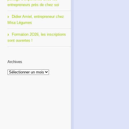
entrepreneurs près de chez soi
Didier Amiel, entrepreneur chez
Misa Légumes
Formation 2O26, les inscriptions
sont ouvertes !
Archives
Archives
Café Réseau : créez votre
Formation 2O26, les
réseau de proximité avec
inscriptions sont ouvertes !
RDI!