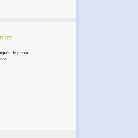
UTILES
qués de presse
ions