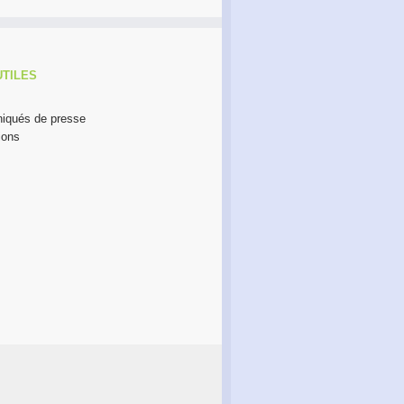
UTILES
qués de presse
ions