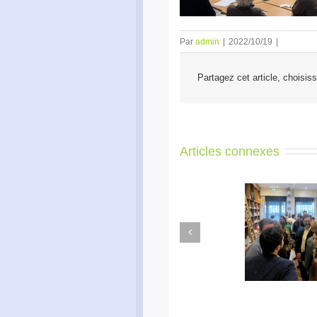
Par
admin
|
2022/10/19
|
Partagez cet article, choisis
Articles connexes
Previous
Apéro Réseau des
Ac
entrepreneurs