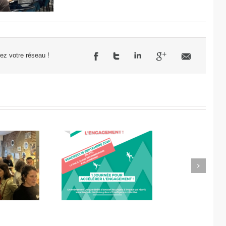
sez votre réseau !
Next
célérateur de
Didier Amiel, entrepreneur
l’engagement
chez Misa Légumes