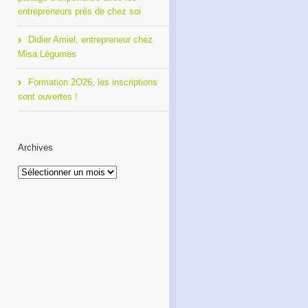
entrepreneurs près de chez soi
Didier Amiel, entrepreneur chez
Misa Légumes
Formation 2O26, les inscriptions
sont ouvertes !
Archives
Archives
Café Réseau : créez votre
Formation 2O26, les
réseau de proximité avec
inscriptions sont ouvertes !
RDI!