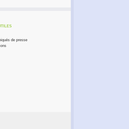
UTILES
qués de presse
ions