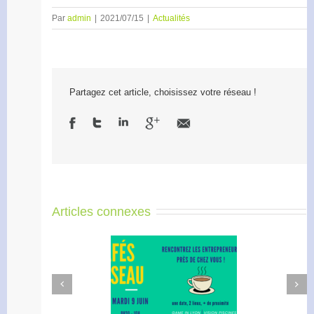
Par
admin
|
2021/07/15
|
Actualités
Partagez cet article, choisissez votre réseau !
Articles connexes
Next
Previous
afé Réseau : créez votre
Apéro Réseau des
réseau de proximité avec
entrepreneurs
RDI!