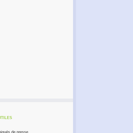
Lettre au Père Noël
Rapport d’engagement 2023
UTILES
qués de presse