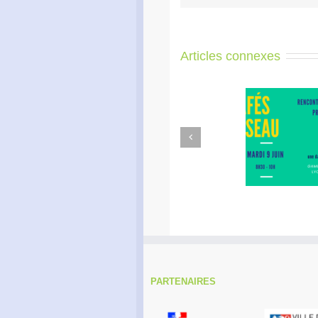
Articles connexes
Previous
Café Réseau : créez votre
Apé
réseau de proximité avec
e
RDI!
PARTENAIRES