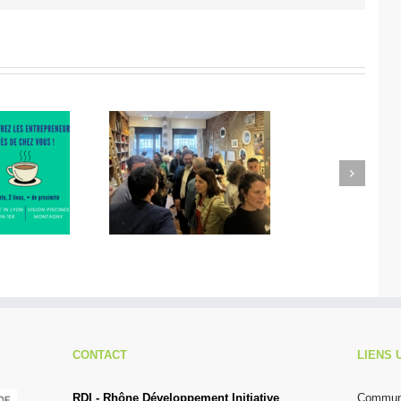
Next
ro Réseau des
Matinale de l’innovation
ntrepreneurs
chez Fricots
CONTACT
LIENS 
RDI - Rhône Développement Initiative
Communi