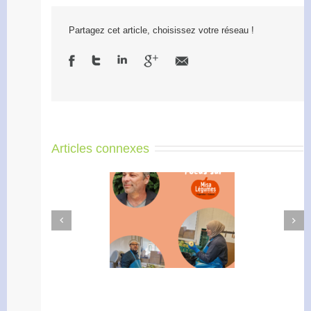
Partagez cet article, choisissez votre réseau !
Articles connexes
Next
Previous
Didier Amiel, entrepreneur
Formation 2O26, les
chez Misa Légumes
inscriptions sont ouvertes !