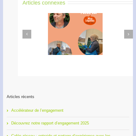
Articles connexes
Next
Previous
Didier Amiel, entrepreneur
Formation 2O26, les
chez Misa Légumes
inscriptions sont ouvertes !
Articles récents
Accélérateur de l’engagement
Découvrez notre rapport d’engagement 2025
Cafés réseau : entraide et partage d’expérience avec les