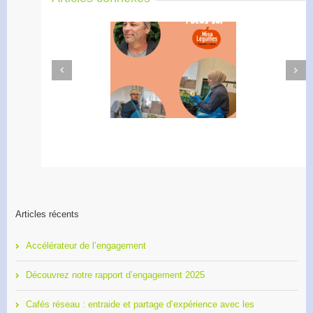
Next
Previous
Didier Amiel, entrepreneur
Formation 2O26, les
chez Misa Légumes
inscriptions sont ouvertes !
Articles récents
Accélérateur de l’engagement
Découvrez notre rapport d’engagement 2025
Cafés réseau : entraide et partage d’expérience avec les