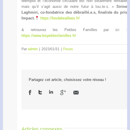
réemploi et l’économie circulaire est non seulement rentable
mais qu’il s’agit aussi de notre futur à tou.te.s. »
Sirine
Laghmiri, co-fondatrice des débraillé.e.s, finaliste du prix
Impact.
https://lesdebraillees.fr/
& retrouvez les Petites Familles par ici :
https://www.lespetitesfamilles.fr/
Par
admin
|
2023/01/31
|
Focus
Partagez cet article, choisissez votre réseau !
Articles connexes