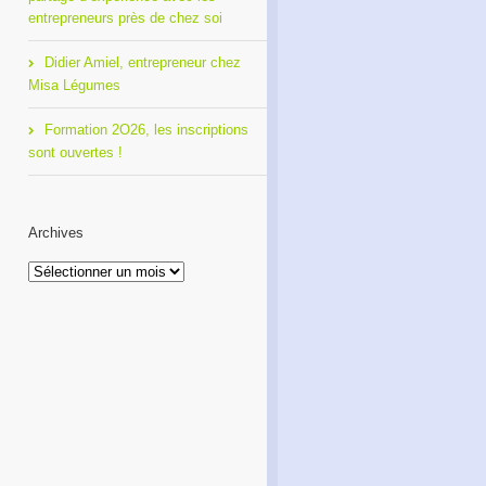
entrepreneurs près de chez soi
Didier Amiel, entrepreneur chez
Misa Légumes
Formation 2O26, les inscriptions
sont ouvertes !
Archives
Archives
Café Réseau : créez votre
Formation 2O26, les
réseau de proximité avec
inscriptions sont ouvertes !
RDI!