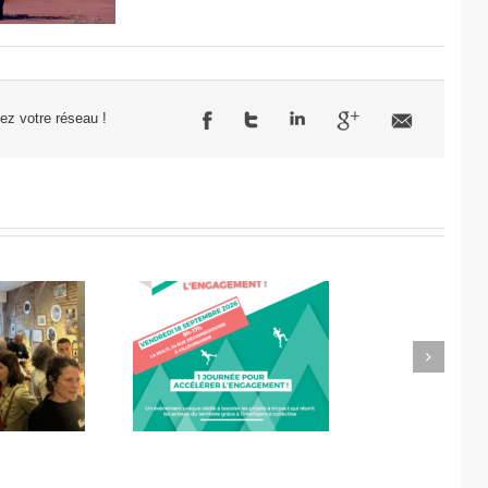
sez votre réseau !
Next
célérateur de
Didier Amiel, entrepreneur
l’engagement
chez Misa Légumes