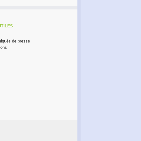
UTILES
qués de presse
ions