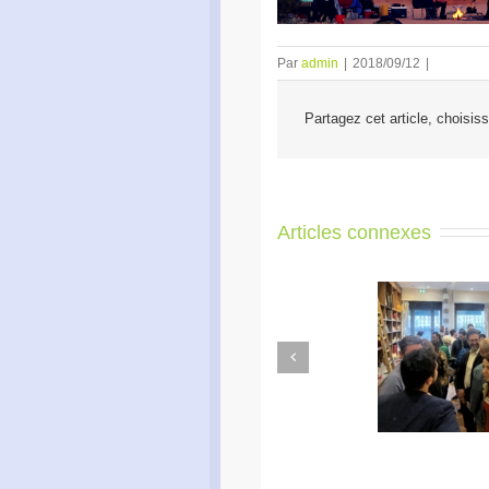
Par
admin
|
2018/09/12
|
Partagez cet article, choisis
Articles connexes
Previous
Apéro Réseau des
Ac
entrepreneurs