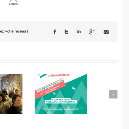
sez votre réseau !
Next
célérateur de
Didier Amiel, entrepreneur
l’engagement
chez Misa Légumes