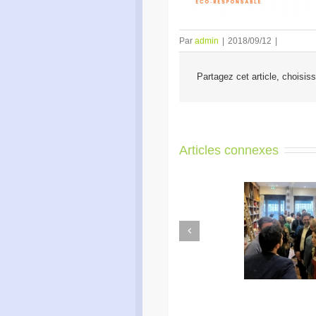
Par
admin
|
2018/09/12
|
Partagez cet article, choisis
Articles connexes
Previous
Apéro Réseau des
Ac
entrepreneurs