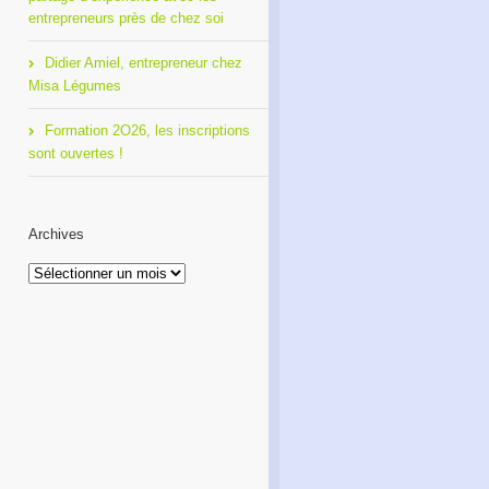
entrepreneurs près de chez soi
Didier Amiel, entrepreneur chez
Misa Légumes
Formation 2O26, les inscriptions
sont ouvertes !
Archives
Archives
Café Réseau : créez votre
Formation 2O26, les
réseau de proximité avec
inscriptions sont ouvertes !
RDI!