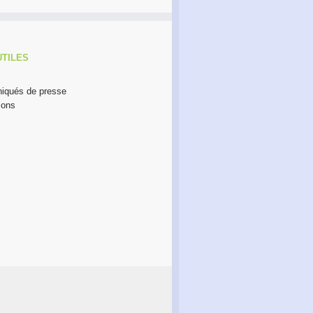
UTILES
qués de presse
ions