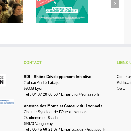
Next
célérateur de
Didier Amiel, entrepreneur
l’engagement
chez Misa Légumes
CONTACT
LIENS 
RDI - Rhône Développement Initiative
Communi
2 place André Latarjet
Publicat
69008 Lyon
OSE
Tél : 04 37 28 68 68 / Email :
rdi@rdi.asso.fr
Antenne des Monts et Coteaux du Lyonnais
Chez le Syndicat de l’Ouest Lyonnais
25 chemin du Stade
69670 Vaugneray
Tél : 06 45 68 21 07 / Email :
gaudin@rdi.asso.fr