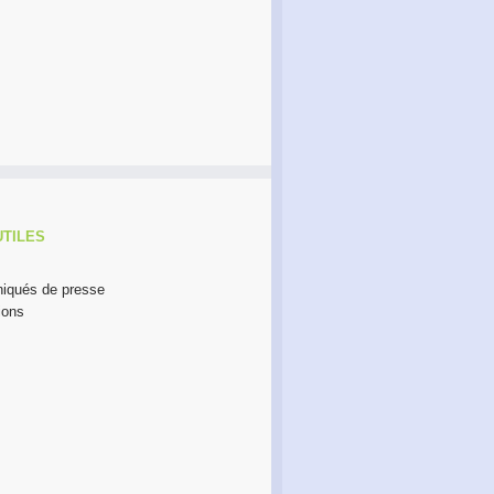
Café Réseau : créez votre
Formation 2O26, les
réseau de proximité avec
inscriptions sont ouvertes !
RDI!
UTILES
qués de presse
ions