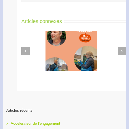
Articles connexes
Next
Previous
Didier Amiel, entrepreneur
Formation 2O26, les
chez Misa Légumes
inscriptions sont ouvertes !
Articles récents
Accélérateur de l’engagement