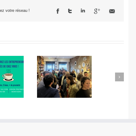
sez votre réseau !
Next
ro Réseau des
Matinale de l’innovation
ntrepreneurs
chez Fricots