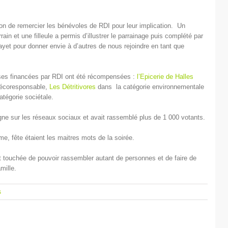
on de remercier les bénévoles de RDI pour leur implication. Un
in et une filleule a permis d’illustrer le parrainage puis complété par
Payet pour donner envie à d’autres de nous rejoindre en tant que
rises financées par RDI ont été récompensées :
l’Epicerie de Halles
 écoresponsable,
Les Détritivores
dans la catégorie environnementale
atégorie sociétale.
gne sur les réseaux sociaux et avait rassemblé plus de 1 000 votants.
, fête étaient les maitres mots de la soirée.
t touchée de pouvoir rassembler autant de personnes et de faire de
mille.
s