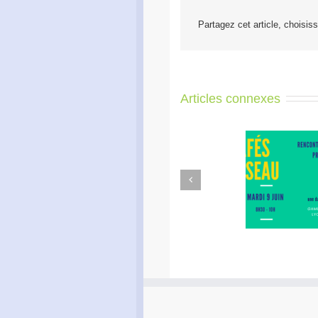
Partagez cet article, choisis
Articles connexes
Previous
Café Réseau : créez votre
Apé
réseau de proximité avec
e
RDI!