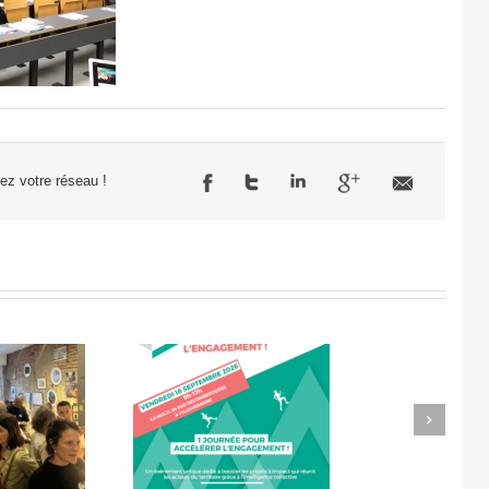
sez votre réseau !
Next
célérateur de
Didier Amiel, entrepreneur
l’engagement
chez Misa Légumes