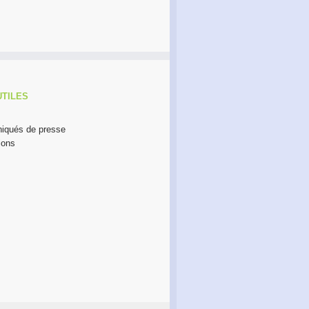
UTILES
qués de presse
ions