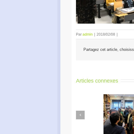
Par
admin
|
2018/02/08
|
Partagez cet article, choisis
Articles connexes
Previous
Apéro Réseau des
Ac
entrepreneurs