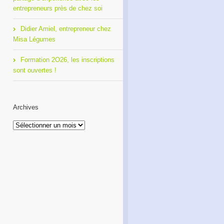
entrepreneurs près de chez soi
Didier Amiel, entrepreneur chez
Misa Légumes
Formation 2O26, les inscriptions
sont ouvertes !
Archives
Archives
Café Réseau : créez votre
Formation 2O26, les
réseau de proximité avec
inscriptions sont ouvertes !
RDI!