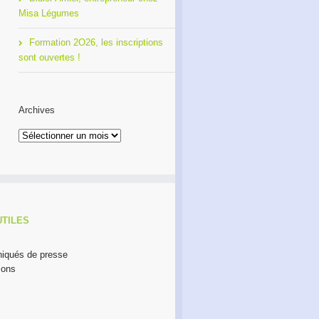
Misa Légumes
Formation 2O26, les inscriptions
sont ouvertes !
Archives
Archives
UTILES
qués de presse
ions