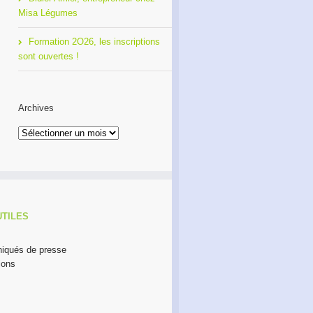
Misa Légumes
Formation 2O26, les inscriptions
sont ouvertes !
Archives
Archives
UTILES
qués de presse
ions