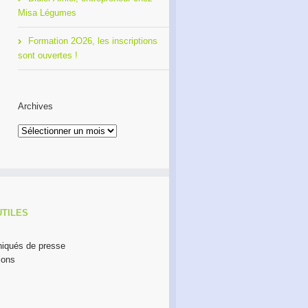
Misa Légumes
Formation 2O26, les inscriptions
sont ouvertes !
Archives
Archives
UTILES
qués de presse
ions