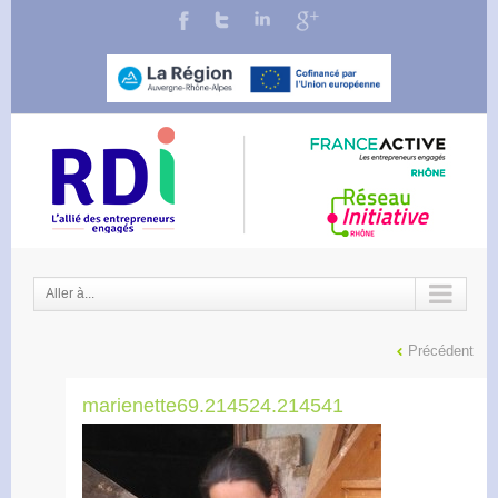
Aller à...
Précédent
marienette69.214524.214541