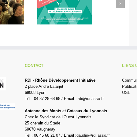
Next
célérateur de
Didier Amiel, entrepreneur
l’engagement
chez Misa Légumes
CONTACT
LIENS 
RDI - Rhône Développement Initiative
Communi
2 place André Latarjet
Publicat
69008 Lyon
OSE
Tél : 04 37 28 68 68 / Email :
rdi@rdi.asso.fr
Antenne des Monts et Coteaux du Lyonnais
Chez le Syndicat de l’Ouest Lyonnais
25 chemin du Stade
69670 Vaugneray
Tél : 06 45 68 21 07 / Email :
gaudin@rdi.asso.fr