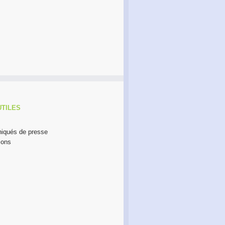
Café Réseau : créez votre
Formation 2O26, les
réseau de proximité avec
inscriptions sont ouvertes !
RDI!
UTILES
qués de presse
ions