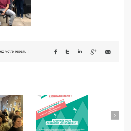
sez votre réseau !
Next
célérateur de
Didier Amiel, entrepreneur
l’engagement
chez Misa Légumes