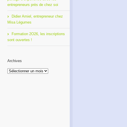
entrepreneurs près de chez soi
Didier Amiel, entrepreneur chez
Misa Légumes
Formation 2O26, les inscriptions
sont ouvertes !
Archives
Archives
Café Réseau : créez votre
Formation 2O26, les
réseau de proximité avec
inscriptions sont ouvertes !
RDI!