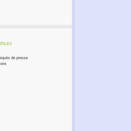
UTILES
qués de presse
ions