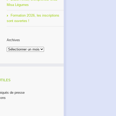
Misa Légumes
Formation 2O26, les inscriptions
sont ouvertes !
Archives
Archives
UTILES
qués de presse
ions