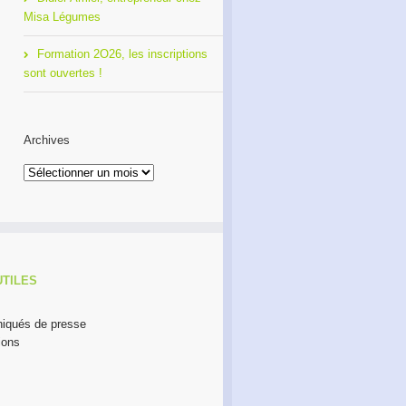
Misa Légumes
Formation 2O26, les inscriptions
sont ouvertes !
Archives
Archives
UTILES
qués de presse
ions