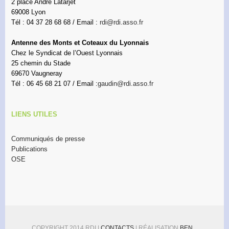
2 place André Latarjet
69008 Lyon
Tél : 04 37 28 68 68 / Email :
rdi@rdi.asso.fr
Antenne des Monts et Coteaux du Lyonnais
Chez le Syndicat de l’Ouest Lyonnais
25 chemin du Stade
69670 Vaugneray
Tél : 06 45 68 21 07 / Email :
gaudin@rdi.asso.fr
LIENS UTILES
Communiqués de presse
Publications
OSE
COPYRIGHT 2014 RDI |
CONTACTS
| RÉALISATION
BEN