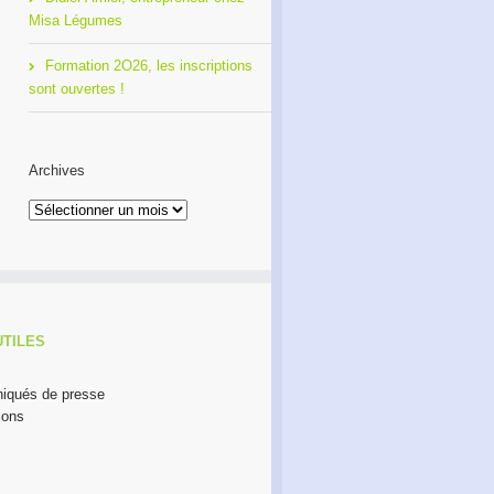
Misa Légumes
Formation 2O26, les inscriptions
sont ouvertes !
Archives
Archives
UTILES
qués de presse
ions