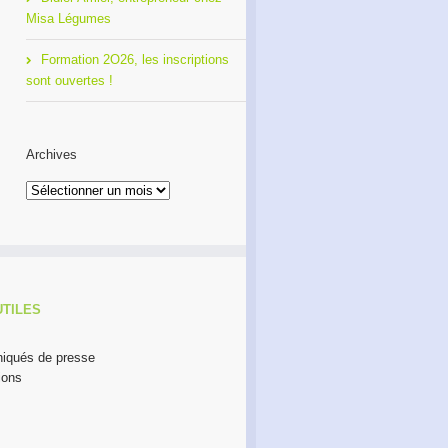
Misa Légumes
Formation 2O26, les inscriptions
sont ouvertes !
Archives
Archives
UTILES
qués de presse
ions