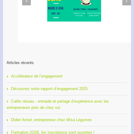
Previous
afé Réseau : créez votre
Apéro Réseau des
réseau de proximité avec
entrepreneurs
RDI!
Articles récents
Accélérateur de l’engagement
Découvrez notre rapport d’engagement 2025
Cafés réseau : entraide et partage d’expérience avec les
entrepreneurs près de chez soi
Didier Amiel, entrepreneur chez Misa Légumes
Formation 2O26, les inscriptions sont ouvertes !