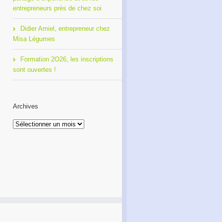
entrepreneurs près de chez soi
Didier Amiel, entrepreneur chez
Misa Légumes
Formation 2O26, les inscriptions
sont ouvertes !
Archives
Archives
Café Réseau : créez votre
Formation 2O26, les
réseau de proximité avec
inscriptions sont ouvertes !
RDI!