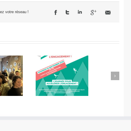
sez votre réseau !
Next
célérateur de
Didier Amiel, entrepreneur
l’engagement
chez Misa Légumes